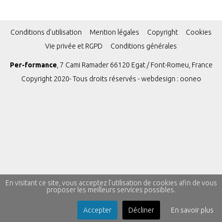
Conditions d'utilisation
Mention légales
Copyright
Cookies
Vie privée et RGPD
Conditions générales
Per-formance
, 7 Cami Ramader 66120 Egat / Font-Romeu, France
Copyright 2020- Tous droits réservés - webdesign :
ooneo
En visitant ce site, vous acceptez l'utilisation de cookies afin de vous
proposer les meilleurs services possibles.
Accepter
Décliner
En savoir plus